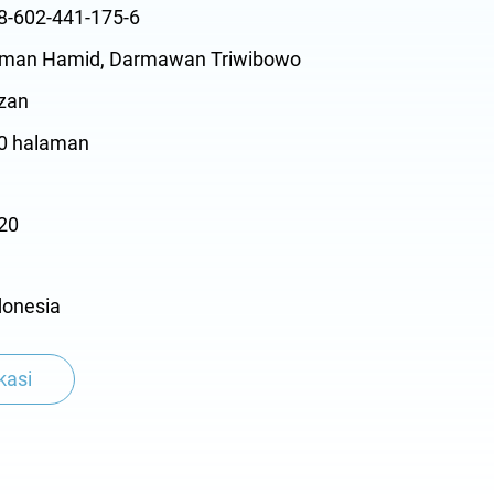
-602-441-175-6
man Hamid, Darmawan Triwibowo
zan
0 halaman
20
onesia
kasi