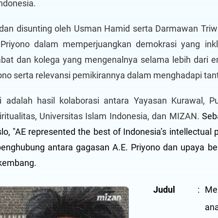
Indonesia.
 dan disunting oleh Usman Hamid serta Darmawan Tri
. Priyono dalam memperjuangkan demokrasi yang inklu
abat dan kolega yang mengenalnya selama lebih dari e
iyono serta relevansi pemikirannya dalam menghadapi tan
i adalah hasil kolaborasi antara Yayasan Kurawal, Pub
ritualitas, Universitas Islam Indonesia, dan MIZAN.
Seb
slo, "AE represented the best of Indonesia’s intellectual
penghubung antara gagasan A.E. Priyono dan upaya b
rkembang.
Judul
:
Men
ana