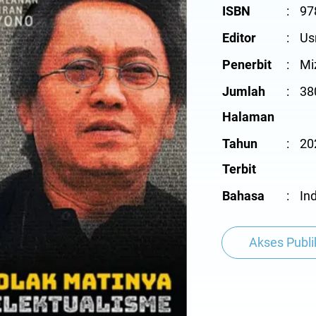
ISBN
:
978
Editor
:
Us
Penerbit
:
Mi
Jumlah
:
38
Halaman
Tahun
:
20
Terbit
Bahasa
:
Ind
Akses Publi